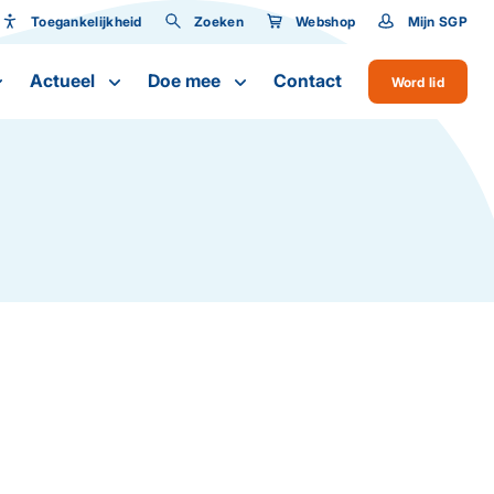
Toegankelijkheid
Zoeken
Webshop
Mijn SGP
Toegankelijkheid
Actueel
Doe mee
Contact
Word lid
Lettergrootte