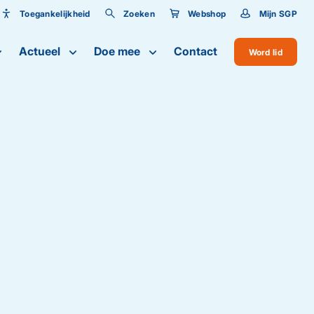
Toegankelijkheid
Zoeken
Webshop
Mijn SGP
Toegankelijkheid
Actueel
Doe mee
Contact
Word lid
Lettergrootte