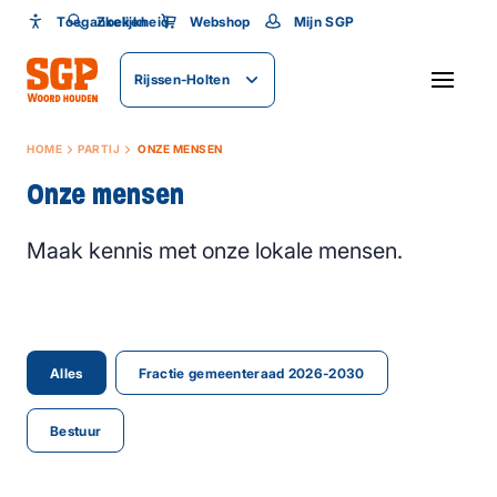
Toegankelijkheid
Toegankelijkheid
Zoeken
Webshop
Mijn SGP
Lettergrootte
Rijssen-Holten
SLUITEN
HOME
PARTIJ
ONZE MENSEN
Onze mensen
Maak kennis met onze lokale mensen.
Alles
Fractie gemeenteraad 2026-2030
Bestuur