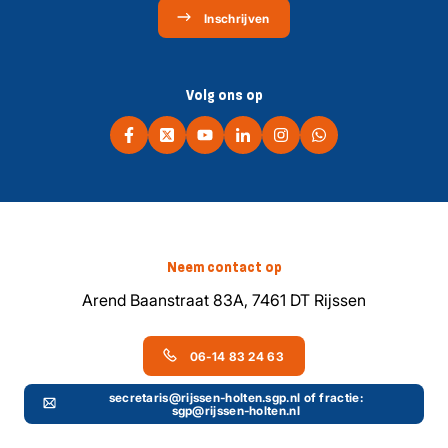
Inschrijven
Volg ons op
Neem contact op
Arend Baanstraat 83A, 7461 DT Rijssen
06-14 83 24 63
secretaris@rijssen-holten.sgp.nl of fractie:
sgp@rijssen-holten.nl