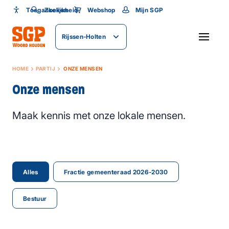
Toegankelijkheid
Toegankelijkheid
Zoeken
Webshop
Mijn SGP
Lettergrootte
Rijssen-Holten
SLUITEN
HOME
PARTIJ
ONZE MENSEN
Onze mensen
Maak kennis met onze lokale mensen.
Alles
Fractie gemeenteraad 2026-2030
Bestuur